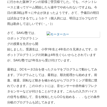
に行かれた阪神ファンの皆様ご苦労様でした。でも、ペナントレ
ースと違ってゲーム開始したら途中でやめられないですよね。今
日の第3戦は早々に中止が決まったようです。さて、予備日の明日
は試合はできるでしょうか？（個人的には、明日はゴルフなので
雨は勘弁してほしいです(・_・)）
さて、SAKU塾では、
ロボットプログラミン
グの授業を先月から開
始しました。受講生は、小学1年生と4年生のＳ兄弟さんです。ロ
ボットプログラミングの対象は4年生ぐらいからとされています
が、SAKU塾では1年生から受け付けています。
最初は、DCモータ2台を使ったクルマをプログラムで動かしてみ
ます。プログラムとしては、最初は、順次処理から始めます。前
進、後退、回転など動きを確かめながらプログラミング環境に慣
れていきます。このロボットには、音センサーや赤外線リフレク
タセンサーなどが付けることができます。これらの入力デバイス
の信号を感知して、音を検知したら○○を始める．．．などの条件
分岐のプログラムも試してみます。